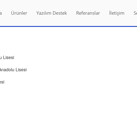
a
Ürünler
Yazılım Destek
Referanslar
İletişim
S
 Lisesi
Anadolu Lisesi
esi