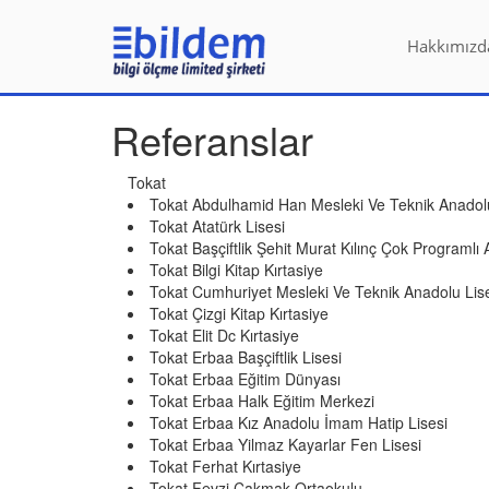
Hakkımızd
Referanslar
Tokat
Tokat Abdulhamid Han Mesleki Ve Teknik Anadolu
Tokat Atatürk Lisesi
Tokat Başçiftlik Şehit Murat Kılınç Çok Programlı 
Tokat Bilgi Kitap Kırtasiye
Tokat Cumhuriyet Mesleki Ve Teknik Anadolu Lis
Tokat Çizgi Kitap Kırtasiye
Tokat Elit Dc Kırtasiye
Tokat Erbaa Başçiftlik Lisesi
Tokat Erbaa Eğitim Dünyası
Tokat Erbaa Halk Eğitim Merkezi
Tokat Erbaa Kız Anadolu İmam Hatip Lisesi
Tokat Erbaa Yilmaz Kayarlar Fen Lisesi
Tokat Ferhat Kırtasiye
Tokat Fevzi Çakmak Ortaokulu