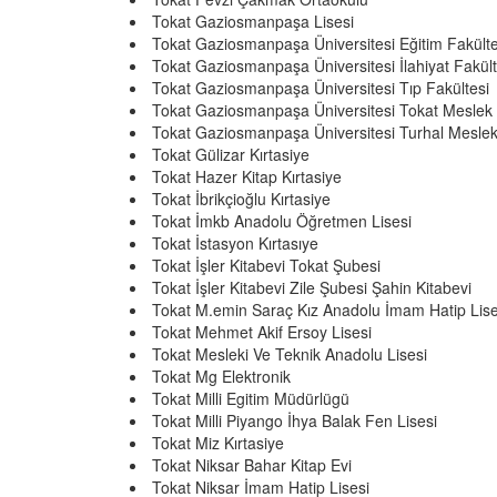
Tokat Gaziosmanpaşa Lisesi
Tokat Gaziosmanpaşa Üniversitesi Eğitim Fakülte
Tokat Gaziosmanpaşa Üniversitesi İlahiyat Fakült
Tokat Gaziosmanpaşa Üniversitesi Tıp Fakültesi
Tokat Gaziosmanpaşa Üniversitesi Tokat Meslek
Tokat Gaziosmanpaşa Üniversitesi Turhal Mesle
Tokat Gülizar Kırtasiye
Tokat Hazer Kitap Kırtasiye
Tokat İbrikçioğlu Kırtasiye
Tokat İmkb Anadolu Öğretmen Lisesi
Tokat İstasyon Kırtasıye
Tokat İşler Kitabevi Tokat Şubesi
Tokat İşler Kitabevi Zile Şubesi Şahin Kitabevi
Tokat M.emin Saraç Kız Anadolu İmam Hatip Lise
Tokat Mehmet Akif Ersoy Lisesi
Tokat Mesleki Ve Teknik Anadolu Lisesi
Tokat Mg Elektronik
Tokat Milli Egitim Müdürlügü
Tokat Milli Piyango İhya Balak Fen Lisesi
Tokat Miz Kırtasiye
Tokat Niksar Bahar Kitap Evi
Tokat Niksar İmam Hatip Lisesi